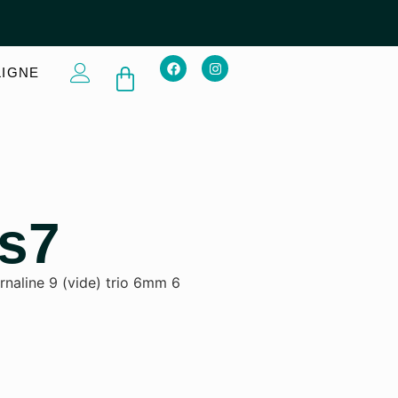
LIGNE
es7
naline 9 (vide) trio 6mm 6