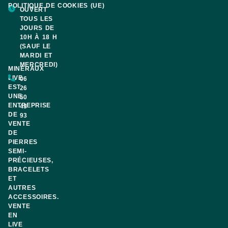
POLITIQUE DE COOKIES (UE)
OUVERT
TOUS LES
JOURS DE
10H À 18 H
(SAUF LE
MARDI ET
MERCREDI)
MINERAUX
LIVE
06
EST
26
UNE
50
ENTREPRISE
43
DE
93
VENTE
DE
PIERRES
SEMI-
PRÉCIEUSES,
BRACELETS
ET
AUTRES
ACCESSOIRES.
VENTE
EN
LIVE